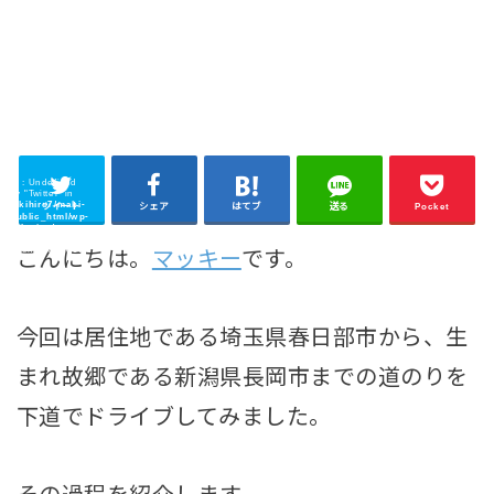
ning
: Undefined
 key "Twitter" in
/makihiro7/maki-
ツイート
シェア
はてブ
送る
Pocket
m/public_html/wp-
ent/plugins/sns-
cache/sns-count-
php
on line
2897
こんにちは。
マッキー
です。
今回は居住地である埼玉県春日部市から、生
まれ故郷である新潟県長岡市までの道のりを
下道でドライブしてみました。