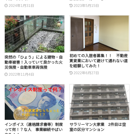
2024年1月31日
2023年5月15日
初めての入居者募集！！ 不動産
突然の「ひょう」による建物・自
賃貸業において避けて通れない道
動車被害！入っていて良かった火
を経験してみた！
災保険・自動車車両保険
2022年6月27日
2022年11月4日
インボイス（適格請求書等）制度
サラリーマン大家業 2件目は空
って何！？な人 事業継続やばい
室の区分マンション