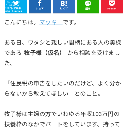
ning
: Undefined
 key "Twitter" in
/makihiro7/maki-
ツイート
シェア
はてブ
送る
Pocket
m/public_html/wp-
ent/plugins/sns-
cache/sns-count-
php
on line
2897
こんにちは。
マッキー
です。
ある日、ワタシと親しい間柄にある人の奥様
である
牧子様（仮名）
から相談を受けまし
た。
「住民税の申告をしたいのだけど、よく分か
らないから教えてほしい」とのこと。
牧子様は主婦の方でいわゆる年収103万円の
扶養枠のなかでパートをしています。持って