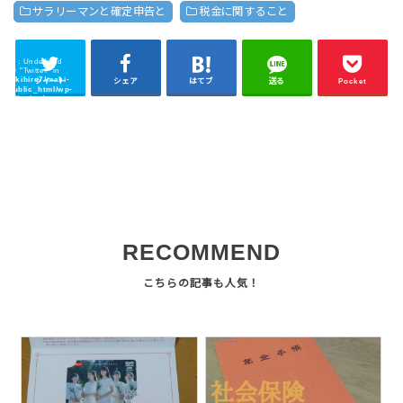
サラリーマンと確定申告と
税金に関すること
ning
: Undefined
 key "Twitter" in
/makihiro7/maki-
ツイート
シェア
はてブ
送る
Pocket
m/public_html/wp-
ent/plugins/sns-
cache/sns-count-
php
on line
2897
RECOMMEND