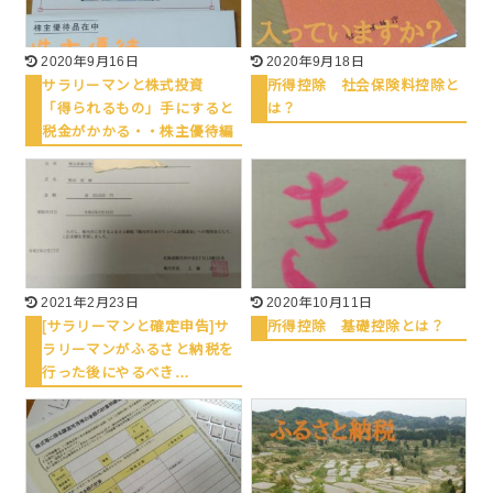
2020年9月16日
2020年9月18日
サラリーマンと株式投資
所得控除 社会保険料控除と
「得られるもの」手にすると
は？
税金がかかる・・株主優待編
2021年2月23日
2020年10月11日
[サラリーマンと確定申告]サ
所得控除 基礎控除とは？
ラリーマンがふるさと納税を
行った後にやるべき…